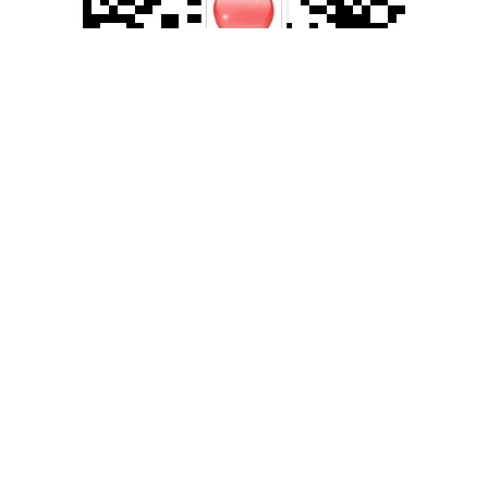
滚动资讯
聚富配资 江苏金租：公司不存在逾期担保事项
配资炒股
10-01
郑重声明：东方财富发布此内容旨在传播更多信息，与本站立场无
关，不构成投资建议。据此操作，风险自担。 海量资讯、精准解读，
聚富配资 《长安的荔枝》引爆百果园荔枝销售热，销售额破7700万_
活动_直播_平台