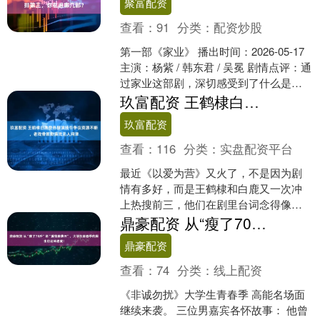
聚富配资
查看：
91
分类：
配资炒股
第一部《家业》 播出时间：2026-05-17
主演：杨紫 / 韩东君 / 吴冕 剧情点评：通
过家业这部剧，深切感受到了什么是亲
情，什么是家人，什么是托举，什么....
玖富配资 王鹤棣白鹿登热搜演技引争议资源不断，老戏骨默默演戏无人问津
玖富配资
查看：
116
分类：
实盘配资平台
最近《以爱为营》又火了，不是因为剧
情有多好，而是王鹤棣和白鹿又一次冲
上热搜前三，他们在剧里台词念得像是
背书一样，表情几乎没变过，情绪基本
鼎豪配资 从“瘦了70斤”到“爱情排第三”，大学生青春季的男生们这样追爱！
靠吼，观众吐槽说这不像是....
鼎豪配资
查看：
74
分类：
线上配资
《非诚勿扰》大学生青春季 高能名场面
继续来袭。 三位男嘉宾各怀故事： 他曾