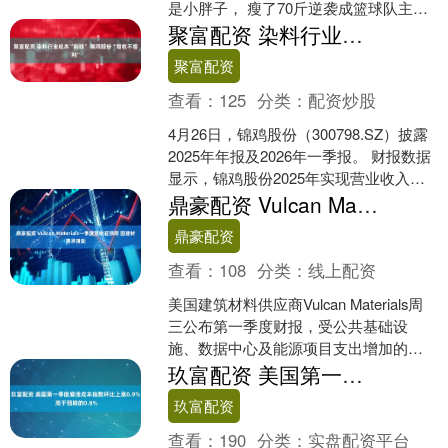
是小胖子， 瘦了70斤逆袭成篮球队主
力， 却因异地恋被一句“算了算了”终结；
聚富配资 染料行业成本“倒挂” 锦鸡股份“增收不增利”
他是清华....
聚富配资
查看：
125
分类：
配资炒股
4月26日，锦鸡股份（300798.SZ）披露
2025年年报及2026年一季报。 财报数据
显示，锦鸡股份2025年实现营业收入
11.8亿元，同比增长17.37%....
鼎豪配资 Vulcan Materials一季度营收超预期 因建材需求强劲
鼎豪配资
查看：
108
分类：
线上配资
美国建筑材料供应商Vulcan Materials周
三公布第一季度财报，受公共基础设
施、数据中心及能源项目支出增加的推
动，其碎石、沙子和砾石等建材需求强
玖富配资 美国第一季度雇佣成本指数环比上涨0.9% 高于预期的0.8%
劲，季度....
玖富配资
查看：
190
分类：
实盘配资平台