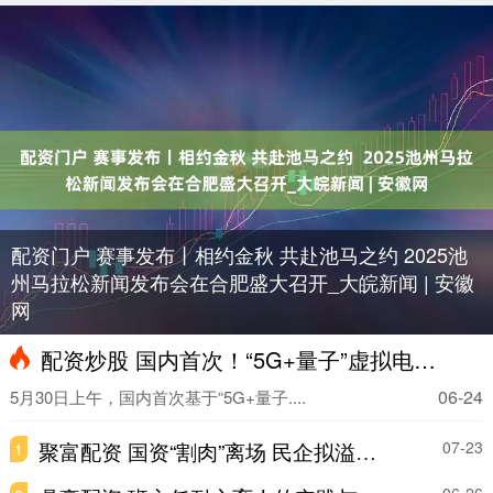
配资门户 赛事发布丨相约金秋 共赴池马之约 2025池
州马拉松新闻发布会在合肥盛大召开_大皖新闻 | 安徽
网
配资炒股 国内首次！“5G+量子”虚拟电厂调度车网互动规模化实测_大皖新闻 | 安徽网
06-24
5月30日上午，国内首次基于“5G+量子....
聚富配资 国资“割肉”离场 民企拟溢价接盘中晟高科
07-23
1