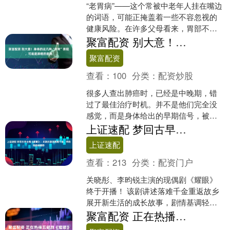
“老胃病”——这个常被中老年人挂在嘴边
的词语，可能正掩盖着一些不容忽视的
健康风险。在许多父母看来，胃部不适
是伴随年龄增长的“正常现象”，不值得大
聚富配资 别大意！身体的这几种“异常”表现，可能是肺癌的前兆
惊小怪。 PAR....
聚富配资
查看：
100
分类：
配资炒股
很多人查出肺癌时，已经是中晚期，错
过了最佳治疗时机。并不是他们完全没
感觉，而是身体给出的早期信号，被当
成了“小毛病”忽略了。其实，当肿瘤开始
上证速配 梦回古早台偶《耀眼》！关晓彤演活落难千金，李昀锐傲娇圈粉
在肺里悄悄生长时，身....
上证速配
查看：
213
分类：
配资门户
关晓彤、李昀锐主演的现偶剧《耀眼》
终于开播！ 该剧讲述落难千金重返故乡
展开新生活的成长故事，剧情基调轻松
治愈，再加上关晓彤、林昀锐演技在
聚富配资 正在热播五部剧《耀眼》排第三，你在追哪几部？
线，才刚开播就引来网友高....