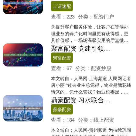
世，享年85岁。....
上证速配
查看：
223
分类：
配资门户
为提升客户服务体验，让客户在等候办
理业务的碎片化时间里更有获得感，更
具价值感，一场场温馨实用的厅堂微沙
龙活动正在三都农商银行各营业网点温
聚富配资 党建引领物业治理｜居民评议物业：从“吐槽会”到“议事会”
情上演。近日，三合分理处....
聚富配资
查看：
67
分类：
配资炒股
本文转自：人民网-上海频道 人民网记者
唐小丽 “过去业主总觉得，物业是我花钱
请来的，凭什么管我？物业也委屈，天
天干活，但到了居民眼里全是毛病。”曹
鼎豪配资 习水联合执法守护赤水河 为鱼类栖息保驾护航
章清一开口，....
鼎豪配资
查看：
184
分类：
线上配资
本文转自：人民网-贵州频道 为持续巩固