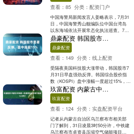
查看：
85
分类：
配资门户
中国海警局新闻发言人姜略表示，7月31
日，中国海警秀山舰编队位中国台湾岛
以东海域依法开展常态化执法巡查。7月
以来，秀山舰编队持续加强相关海域管
鼎豪配资 韩国股市显著反弹，盘中涨超15%
控，有力保障正常航....
鼎豪配资
查看：
149
分类：
线上配资
受隔夜美国科技股大涨带动，韩国股市7
月31日早盘强劲反弹。韩国综合股价指
数（KOSPI）盘中涨幅一度超过15%，创
下历史最大单日盘中涨幅。 当地时间9时
玖富配资 内蒙古中铁建一在建项目发生塌方造成4人死亡
53分，....
玖富配资
查看：
124
分类：
实盘配资平台
记者从内蒙古自治区乌兰察布市相关部
门了解到，31日凌晨3时50分许，中铁建
乌兰察布市卓资县压缩空气储能项目中