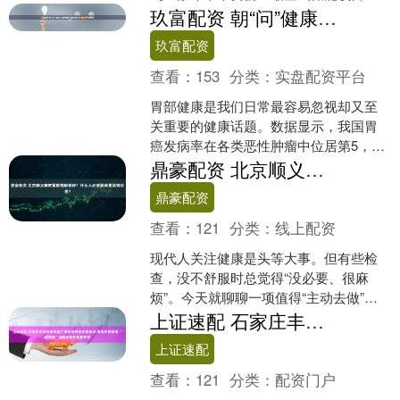
铁十五局施工隧道标段发生塌方，事故
玖富配资 朝“问”健康丨远离胃癌 这些高危人群建议尽早做胃镜
造成4人死亡、6人....
玖富配资
查看：
153
分类：
实盘配资平台
胃部健康是我们日常最容易忽视却又至
关重要的健康话题。数据显示，我国胃
癌发病率在各类恶性肿瘤中位居第5，而
且越来越多的年轻人被胃病困扰。专家
鼎豪配资 北京顺义哪家胃肠镜做得好？什么人必须要做胃肠镜检查？
提醒，胃癌高危人群定期....
鼎豪配资
查看：
121
分类：
线上配资
现代人关注健康是头等大事。但有些检
查，没不舒服时总觉得“没必要、很麻
烦”。今天就聊聊一项值得“主动去做”的
重要检查——胃肠镜筛查。 为什么没症
上证速配 石家庄丰益肛泰医院三甲医院专家定期坐诊 服务百姓健康 “老胃病”出现这些变化要警惕
状也要查？ 主动筛....
上证速配
查看：
121
分类：
配资门户