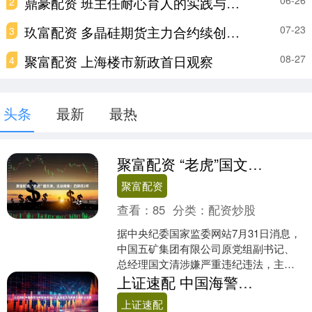
鼎豪配资 班主任耐心育人的实践与感悟
06-26
2
玖富配资 多晶硅期货主力合约续创新高 机构看好产业链业绩修复
07-23
3
聚富配资 上海楼市新政首日观察
08-27
4
头条
最新
最热
聚富配资 “老虎”国文清，主动投案！已卸任2年
聚富配资
查看：
85
分类：
配资炒股
据中央纪委国家监委网站7月31日消息，
中国五矿集团有限公司原党组副书记、
总经理国文清涉嫌严重违纪违法，主动
投案，目前正接受中央纪委国家监委纪
上证速配 中国海警位中国台湾岛以东海域依法开展常态化执法巡查
律审查和监察调查。 ....
上证速配