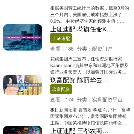
根据美国劳工统计局的数据，截至3月的
三个月内，美国雇佣成本指数上涨了
0.9%。 44位经济学家的预测中值：
+0.8%。（预测区间+0.7%至+1.2%） 雇
上证速配 花旗任命Karim Tannir为中东和非洲业务负责人
佣成....
上证速配
查看：
186
分类：
配资门户
花旗集团周三宣布，任命资深银行家
Karim Tannir为其中东和非洲地区集群及
银行业务负责人，以加强其国际业务版
图。 Tannir将常驻迪拜，负责花旗在该地
玖富配资 陈丽华去世，中国紫檀博物馆官网变黑白
区....
玖富配资
查看：
174
分类：
实盘配资平台
极目新闻记者 曹雪娇 李迎 4月7日，富华
国际集团发布讣告，富华国际集团荣誉
主席、中国紫檀博物馆馆长陈丽华女
士，因病医治无效，于4月5日在北京逝
上证速配 三都农商银行：厅堂微沙龙 让等待时光更有价值