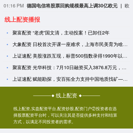
01:16 PM
德国电信将股票回购规模最高上调30亿欧元
欧洲最大电信运营商德国电信公布符合预期的第二季度业绩后，将其2026年股票回购计划最高追加30亿欧元（折合35亿美元）。德国电信周四发布声明表示，董事会于8月6日会议批准本次回购计划，此举旨在应对公司股价低迷；本次新增回购后，全年回购总规模最高可达50亿欧元。德国电信第二季度营收增长4.4%，达到299亿欧元；分析师预期均值为300亿欧元。得益于持有美国T‑Mobile的多数股权，德国电信近年表现优于欧洲同业，对冲了德国及全欧洲的行业竞争压力。依托美国T‑Mobile的经营表现，公司周四上调全年租
线上配资播报
聚富配资 “老虎”国文清，主动投案！已卸任2年
大象配资 日校首次开课一座难求，上海市民美育为啥这么火
上证速配 美股涨跌互现，标普500指数录得1990年以来最强
聚富配资 光华科技：7月10日融资买入3876.8万元，融资
上证速配 赋能勘探，安百拓全力支持中国地质找矿——安百拓隆重
线上配资
线上配资,实盘配资平台,配资炒股,配资门户②投资者在选
择股票配资平台时，可以关注其是否提供多种支付和结算
方式，以满足不同投资者的需求。