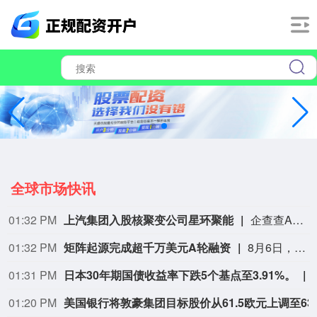
全球市场快讯
01:32 PM
上汽集团入股核聚变公司星环聚能
企查查APP显示，近日，上海星环聚能科技有限公司发生工商变更，新增上汽集团旗下上海上汽创远创业投资合伙企业（有限合伙）等为股东，同时注册资本增至209.01万元。企查查信息显示，该公司成立于2021年，经营范围包含：余热发电关键技术研发；能量回收系统研发；节能管理服务；工业工程设计服务等。公开信息显示，星环聚能是一家核聚变公司。
01:32 PM
矩阵起源完成超千万美元A轮融资
8月6日，企业级AI基础设施厂商矩阵起源（MatrixOrigin）宣布完成超千万美元A轮融资。本轮融资由汉得信息参与投资的基金、亚康股份与澳大利亚风险投资机构Artesian Venture Partners共同注资。本轮资金将重点用于MatrixOne Intelligence平台的研发迭代、全球市场拓展，以及智能体（Agentic AI）的规模化落地。
01:31 PM
日本30年期国债收益率下跌5个基点至3.91%。
01:20 PM
美国银行将敦豪集